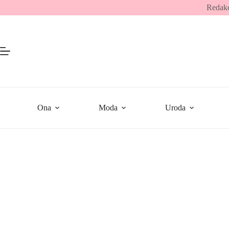
Przejdź
Redakc
do
treści
Ona
Moda
Uroda