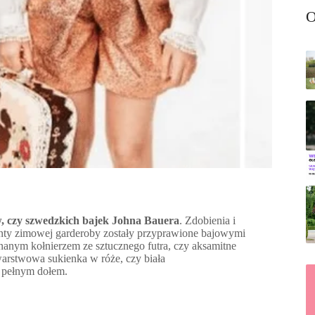
O
ów, czy szwedzkich bajek Johna Bauera
. Zdobienia i
enty zimowej garderoby zostały przyprawione bajowymi
nanym kołnierzem ze sztucznego futra, czy aksamitne
warstwowa sukienka w róże, czy biała
 pełnym dołem.