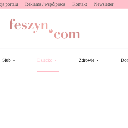
ja portalu
Reklama / współpraca
Kontakt
Newsletter
Ślub
Dziecko
Zdrowie
Do