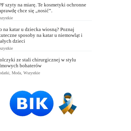
PF szyty na miarę. Te kosmetyki ochronne
aprawdę chce się „nosić”.
zystkie
o na katar u dziecka wiosną? Poznaj
kuteczne sposoby na katar u niemowląt i
ałych dzieci
zystkie
olczyki ze stali chirurgicznej w stylu
ilmowych bohaterów
datki
,
Moda
,
Wszystkie