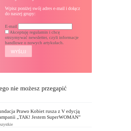
Wpisz poniżej swój adres e-mail i dołącz
do naszej grupy:
E-mail
Akceptuję regulamin i chcę
otrzymywać newsletter, czyli informacje
handlowe o nowych artykułach.
ego nie możesz przegapić
undacja Prawo Kobiet rusza z V edycją
ampanii „TAK! Jestem SuperWOMAN”
zystkie