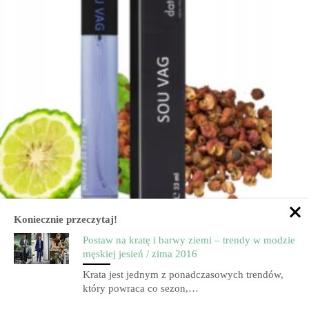
Koniecznie przeczytaj!
Postaw na kratę i barwy ziemi – trendy w modzie
męskiej jesień / zima 2016
Krata jest jednym z ponadczasowych trendów,
Trwałe zamienniki perfum męskich Dior, Armani, Paco Rabanne – co
który powraca co sezon,…
wybrać?