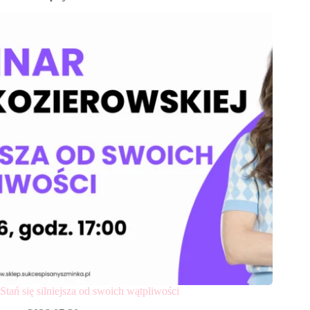
Stań się silniejsza od swoich wątpliwości