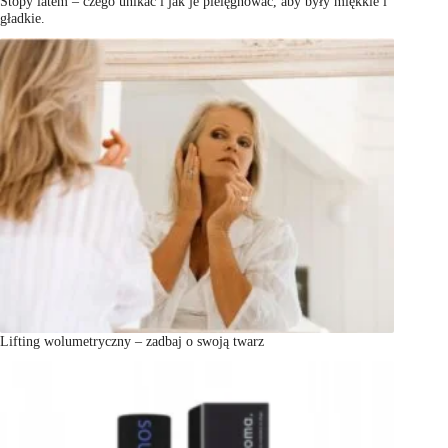
Stopy latem – czego unikać i jak je pielęgnować, aby były miękkie i
gładkie.
Lifting wolumetryczny – zadbaj o swoją twarz