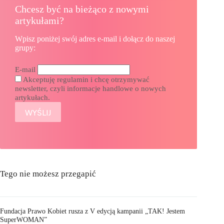
Chcesz być na bieżąco z nowymi
artykułami?
Wpisz poniżej swój adres e-mail i dołącz do naszej
grupy:
E-mail
Akceptuję regulamin i chcę otrzymywać
newsletter, czyli informacje handlowe o nowych
artykułach.
Tego nie możesz przegapić
Fundacja Prawo Kobiet rusza z V edycją kampanii „TAK! Jestem
SuperWOMAN”