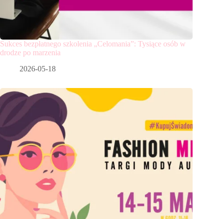
Sukces bezpłatnego szkolenia „Celomania”: Tysiące osób w
drodze po marzenia
2026-05-18