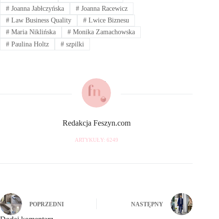
#
Joanna Jabłczyńska
#
Joanna Racewicz
#
Law Business Quality
#
Lwice Biznesu
#
Maria Niklińska
#
Monika Zamachowska
#
Paulina Holtz
#
szpilki
Redakcja Feszyn.com
ARTYKUŁY: 6249
POPRZEDNI
NASTĘPNY