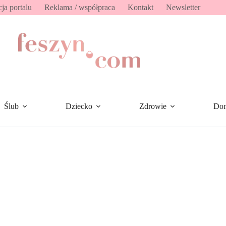
ja portalu
Reklama / współpraca
Kontakt
Newsletter
Ślub
Dziecko
Zdrowie
Do