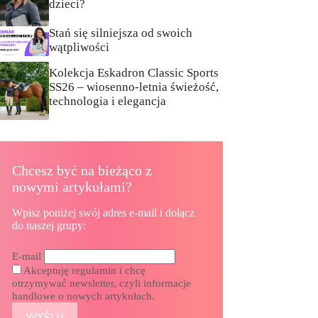
dzieci?
Stań się silniejsza od swoich
wątpliwości
Kolekcja Eskadron Classic Sports
SS26 – wiosenno-letnia świeżość,
technologia i elegancja
Chcesz być na bieżąco z
nowymi artykułami?
Wpisz poniżej swój adres e-mail i dołącz
do naszej grupy:
E-mail
Akceptuję regulamin i chcę
otrzymywać newsletter, czyli informacje
handlowe o nowych artykułach.