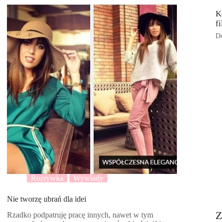
K
f
Do
Rozrywka
Wywiady
Nie tworzę ubrań dla idei
Z
Rzadko podpatruję pracę innych, nawet w tym