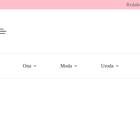
Przejdź
Redakc
do
treści
Ona
Moda
Uroda