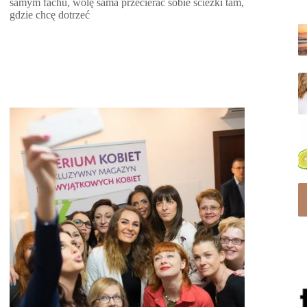
samym fachu, wolę sama przecierać sobie ścieżki tam,
gdzie chcę dotrzeć