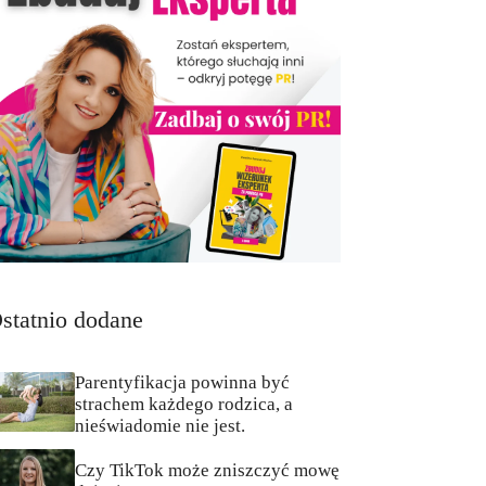
statnio dodane
Parentyfikacja powinna być
strachem każdego rodzica, a
nieświadomie nie jest.
Czy TikTok może zniszczyć mowę