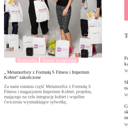
T
F
Rozrywka
Ważne wydarzenia
k
Ws
„ Metamorfozy z Formułą S Fitness i Imperium
Kobiet” zakończone
S
Za nami ostatnia część Metamorfoz z Formułą S
n
Fitness i magazynem Imperium Kobiet, projektu,
Ws
mającego na celu integrację kobiet i wspólne
ćwiczenia wysmuklające sylwetkę.
C
s
m
Ws