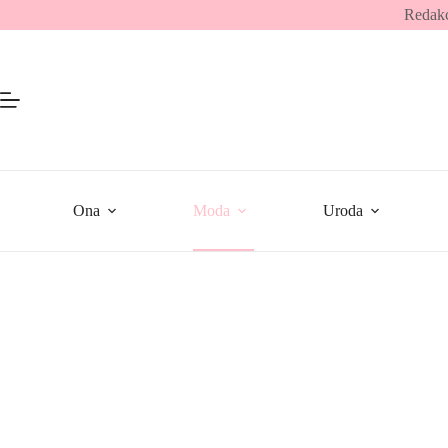
Przejdź
Redakc
do
treści
Ona
Moda
Uroda