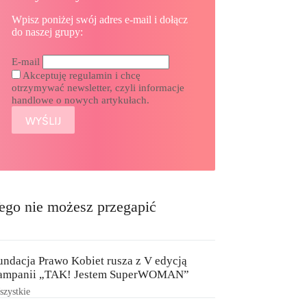
Wpisz poniżej swój adres e-mail i dołącz
do naszej grupy:
E-mail
Akceptuję regulamin i chcę
otrzymywać newsletter, czyli informacje
handlowe o nowych artykułach.
ego nie możesz przegapić
undacja Prawo Kobiet rusza z V edycją
ampanii „TAK! Jestem SuperWOMAN”
zystkie