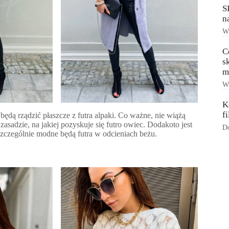
S
n
Ws
C
s
m
Ws
K
f
ni będą rządzić płaszcze z futra alpaki. Co ważne, nie wiążą
 zasadzie, na jakiej pozyskuje się futro owiec. Dodakoto jest
Do
Szczególnie modne będą futra w odcieniach beżu.