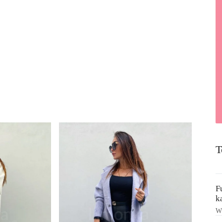
T
F
k
Ws