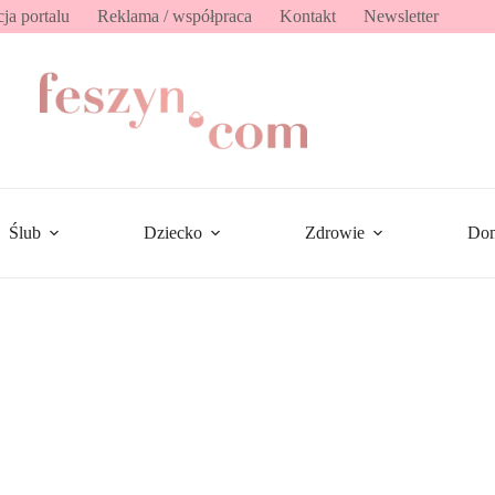
ja portalu
Reklama / współpraca
Kontakt
Newsletter
Ślub
Dziecko
Zdrowie
Do