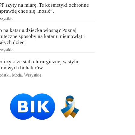
PF szyty na miarę. Te kosmetyki ochronne
aprawdę chce się „nosić”.
zystkie
o na katar u dziecka wiosną? Poznaj
kuteczne sposoby na katar u niemowląt i
ałych dzieci
zystkie
olczyki ze stali chirurgicznej w stylu
ilmowych bohaterów
datki
,
Moda
,
Wszystkie