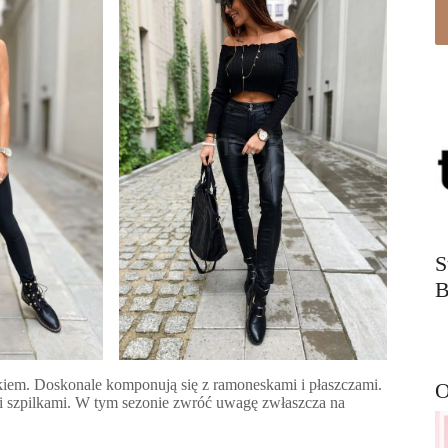
S
B
ątkiem. Doskonale komponują się z ramoneskami i płaszczami.
O
mi szpilkami. W tym sezonie zwróć uwagę zwłaszcza na