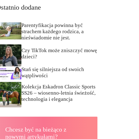
statnio dodane
Parentyfikacja powinna być
strachem każdego rodzica, a
nieświadomie nie jest.
Czy TikTok może zniszczyć mowę
dzieci?
Stań się silniejsza od swoich
wątpliwości
Kolekcja Eskadron Classic Sports
SS26 – wiosenno-letnia świeżość,
technologia i elegancja
Chcesz być na bieżąco z
nowymi artykułami?