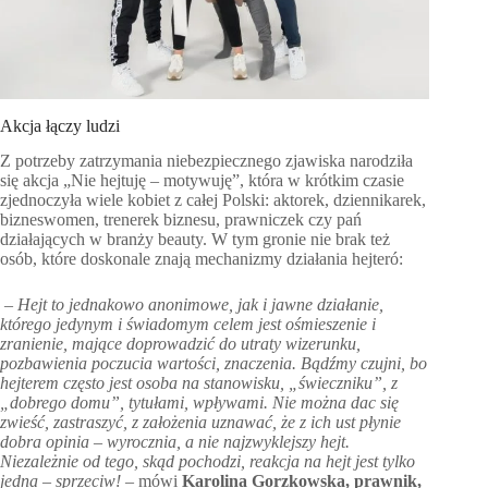
Akcja łączy ludzi
Z potrzeby zatrzymania niebezpiecznego zjawiska narodziła
się akcja „Nie hejtuję – motywuję”, która w krótkim czasie
zjednoczyła wiele kobiet z całej Polski: aktorek, dziennikarek,
bizneswomen, trenerek biznesu, prawniczek czy pań
działających w branży beauty. W tym gronie nie brak też
osób, które doskonale znają mechanizmy działania hejteró:
– Hejt to jednakowo anonimowe, jak i jawne działanie,
którego jedynym i świadomym celem jest ośmieszenie i
zranienie, mające doprowadzić do utraty wizerunku,
pozbawienia poczucia wartości, znaczenia. Bądźmy czujni, bo
hejterem często jest osoba na stanowisku, „świeczniku”, z
„dobrego domu”, tytułami, wpływami. Nie można dac się
zwieść, zastraszyć, z założenia uznawać, że z ich ust płynie
dobra opinia – wyrocznia, a nie najzwyklejszy hejt.
Niezależnie od tego, skąd pochodzi, reakcja na hejt jest tylko
jedna – sprzeciw!
– mówi
Karolina Gorzkowska, prawnik,