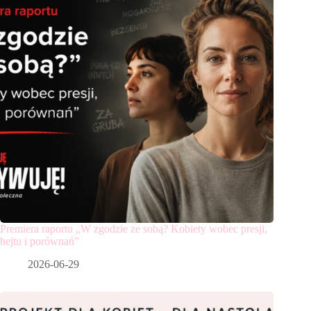
Premiera raportu „W zgodzie ze sobą? Kobiety wobec presji,
hejtu i porównań”
2026-06-29