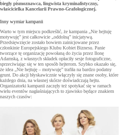
biegły pismoznawca, lingwista kryminalistyczny,
właścicielka Kancelarii Prawno-Grafologicznej.
Inny wymiar kampanii
Warto w tym miejscu podkreślić, że kampania „Nie hejtuję
motywuję” jest całkowicie „oddolną” inicjatywą.
Przedsięwzięcie zostało bowiem zainicjowane przez
członkinie Europejskiego Klubu Kobiet Biznesu. Panie
tworzące tę organizację powołaną do życia przez Ilonę
Adamską, z własnych składek opłaciły sesje fotograficzne,
sprzeciwiając się w ten sposób hejterom. Szybko okazało się,
że idea „Nie hejtuję – motywuję” trafiła na bardzo podatny
grunt. Do akcji błyskawicznie włączyły się znane osoby, które
każdego dnia, na własnej skórze doświadczają hejtu.
Organizatorki kampanii zaczęły też spotykać się w ramach
wielu eventów nagłaśniających to zjawisko będące znakiem
naszych czasów: