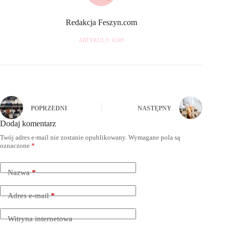
Redakcja Feszyn.com
ARTYKUŁY: 6249
POPRZEDNI
NASTĘPNY
Dodaj komentarz
Twój adres e-mail nie zostanie opublikowany.
Wymagane pola są
oznaczone
*
Nazwa
*
Adres e-mail
*
Witryna internetowa