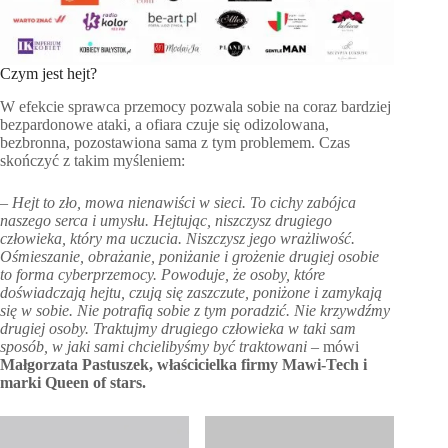
Czym jest hejt?
W efekcie sprawca przemocy pozwala sobie na coraz bardziej
bezpardonowe ataki, a ofiara czuje się odizolowana,
bezbronna, pozostawiona sama z tym problemem. Czas
skończyć z takim myśleniem:
– Hejt to zło, mowa nienawiści w sieci. To cichy zabójca
naszego serca i umysłu. Hejtując, niszczysz drugiego
człowieka, który ma uczucia. Niszczysz jego wrażliwość.
Ośmieszanie, obrażanie, poniżanie i grożenie drugiej osobie
to forma cyberprzemocy. Powoduje, że osoby, które
doświadczają hejtu, czują się zaszczute, poniżone i zamykają
się w sobie. Nie potrafią sobie z tym poradzić. Nie krzywdźmy
drugiej osoby. Traktujmy drugiego człowieka w taki sam
sposób, w jaki sami chcielibyśmy być traktowani
– mówi
Małgorzata Pastuszek, właścicielka firmy Mawi-Tech i
marki Queen of stars.