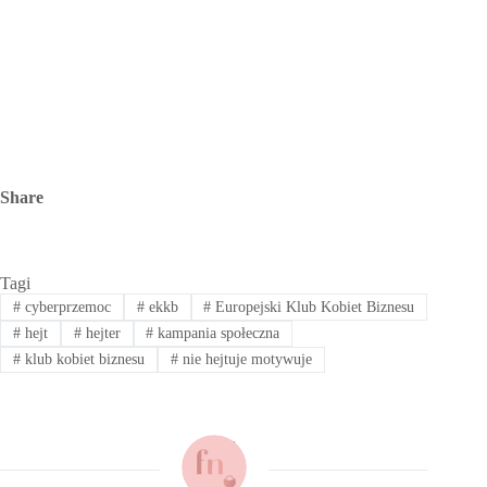
Share
Tagi
#
cyberprzemoc
#
ekkb
#
Europejski Klub Kobiet Biznesu
#
hejt
#
hejter
#
kampania społeczna
#
klub kobiet biznesu
#
nie hejtuje motywuje