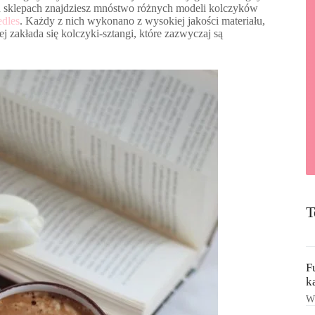
lu sklepach znajdziesz mnóstwo różnych modeli kolczyków
edles
. Każdy z nich wykonano z wysokiej jakości materiału,
ej zakłada się kolczyki-sztangi, które zazwyczaj są
T
F
k
Ws