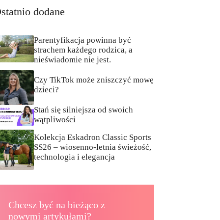
statnio dodane
Parentyfikacja powinna być
strachem każdego rodzica, a
nieświadomie nie jest.
Czy TikTok może zniszczyć mowę
dzieci?
Stań się silniejsza od swoich
wątpliwości
Kolekcja Eskadron Classic Sports
SS26 – wiosenno-letnia świeżość,
technologia i elegancja
Chcesz być na bieżąco z
nowymi artykułami?