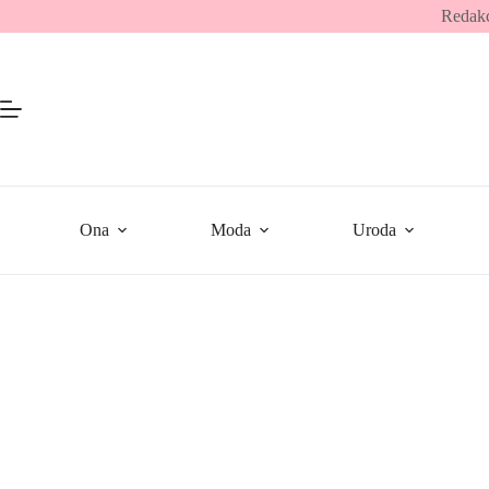
Przejdź
Redakc
do
treści
Ona
Moda
Uroda