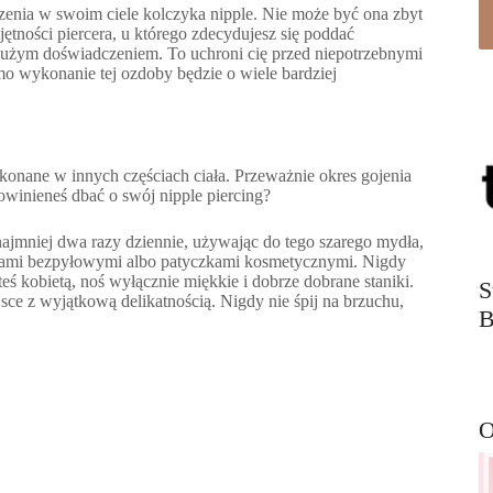
zenia w swoim ciele kolczyka nipple. Nie może być ona zbyt
tności piercera, u którego zdecydujesz się poddać
użym doświadczeniem. To uchroni cię przed niepotrzebnymi
mo wykonanie tej ozdoby będzie o wiele bardziej
konane w innych częściach ciała. Przeważnie okres gojenia
powinieneś dbać o swój nipple piercing?
najmniej dwa razy dziennie, używając do tego szarego mydła,
acikami bezpyłowymi albo patyczkami kosmetycznymi. Nigdy
teś kobietą, noś wyłącznie miękkie i dobrze dobrane staniki.
S
ejsce z wyjątkową delikatnością. Nigdy nie śpij na brzuchu,
B
O