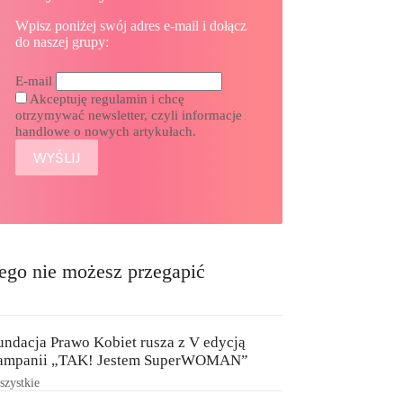
Wpisz poniżej swój adres e-mail i dołącz
do naszej grupy:
E-mail
Akceptuję regulamin i chcę
otrzymywać newsletter, czyli informacje
handlowe o nowych artykułach.
ego nie możesz przegapić
undacja Prawo Kobiet rusza z V edycją
ampanii „TAK! Jestem SuperWOMAN”
zystkie