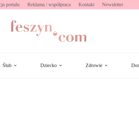
ja portalu
Reklama / współpraca
Kontakt
Newsletter
Ślub
Dziecko
Zdrowie
Do