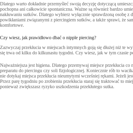
Dlatego warto dokładnie przemyśleć swoją decyzję dotyczącą umieszc
pochopna ani całkowicie spontaniczna. Ważne są również bardzo umieję
nakłuwaniu sutków. Dlatego wybierz wyłącznie sprawdzoną osobę z d
powikłaniami związanymi z piercingiem sutków, a także sprawi, że sa
komfortowe.
Czy wiesz, jak prawidłowo dbać o nipple piercing?
Zazwyczaj przekłucia w miejscach intymnych goją się dłużej niż te wy
się trwa od kilku do kilkunastu tygodni. Czy wiesz, jak w tym czasie 
Najważniejsza jest higiena. Dlatego przemywaj miejsce przekłucia co 
preparatu do piercingu czy soli fizjologicznej. Koniecznie rób to w
nie dotykaj miejsca przekłucia nieumytymi wcześniej rękami. Jeżeli jes
Przez parę tygodniu po zrobieniu przekłucia staraj się traktować to mi
ponieważ zwiększasz ryzyko uszkodzenia przekłutego sutka.