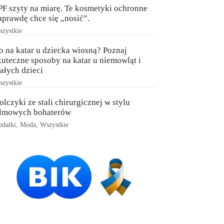
PF szyty na miarę. Te kosmetyki ochronne
aprawdę chce się „nosić”.
zystkie
o na katar u dziecka wiosną? Poznaj
kuteczne sposoby na katar u niemowląt i
ałych dzieci
zystkie
olczyki ze stali chirurgicznej w stylu
ilmowych bohaterów
datki
,
Moda
,
Wszystkie