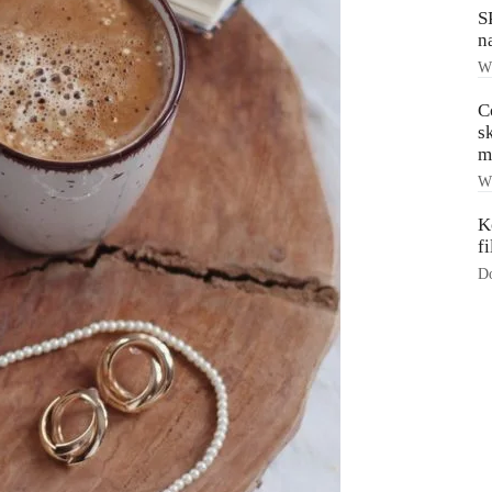
S
n
Ws
C
s
m
Ws
K
f
Do