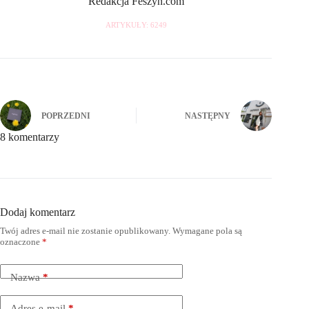
Redakcja Feszyn.com
ARTYKUŁY: 6249
POPRZEDNI
NASTĘPNY
8 komentarzy
Dodaj komentarz
Twój adres e-mail nie zostanie opublikowany.
Wymagane pola są
oznaczone
*
Nazwa
*
Adres e-mail
*