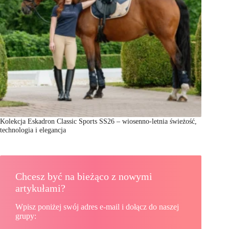
Kolekcja Eskadron Classic Sports SS26 – wiosenno-letnia świeżość,
technologia i elegancja
Chcesz być na bieżąco z nowymi
artykułami?
Wpisz poniżej swój adres e-mail i dołącz do naszej
grupy: