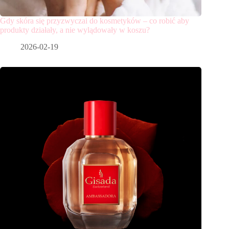
Gdy skóra się przyzwyczai do kosmetyków – co robić aby
produkty działały, a nie wylądowały w koszu?
2026-02-19