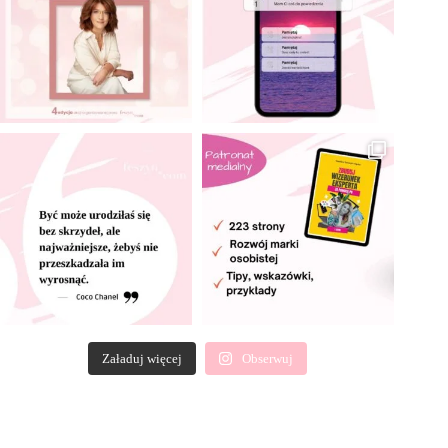
Załaduj więcej
Obserwuj