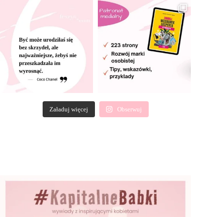
Załaduj więcej
Obserwuj