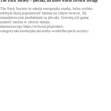
The Pack Society – plecaki, na które warto zwrócić uwagę
The Pack Society to młoda europejska marka, która szybko
zdobyła dużą popularność niemal na całym świecie. Jej
sztandarowymi produktami są plecaki. Szeroką ich gamę
znaleźć można w ofercie sklepu
internetowego https://wewear.pl/product-
category/akcesoria/plecaki-torby-worki/the-pack-society/.