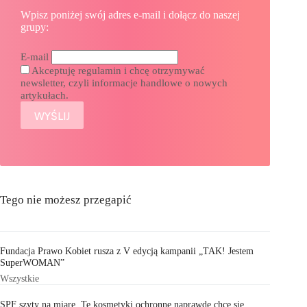
Wpisz poniżej swój adres e-mail i dołącz do naszej
grupy:
E-mail
Akceptuję regulamin i chcę otrzymywać
newsletter, czyli informacje handlowe o nowych
artykułach.
Tego nie możesz przegapić
Fundacja Prawo Kobiet rusza z V edycją kampanii „TAK! Jestem
SuperWOMAN”
Wszystkie
SPF szyty na miarę. Te kosmetyki ochronne naprawdę chce się