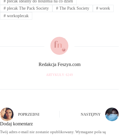
#
plecak idealny do noszenia na co dzień
#
plecak The Pack Society
#
The Pack Society
#
worek
#
workoplecak
Redakcja Feszyn.com
ARTYKUŁY: 6249
POPRZEDNI
NASTĘPNY
Dodaj komentarz
Twój adres e-mail nie zostanie opublikowany.
Wymagane pola są