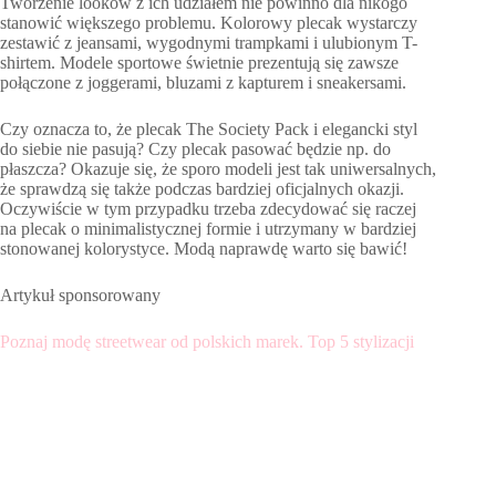
Tworzenie looków z ich udziałem nie powinno dla nikogo
stanowić większego problemu. Kolorowy plecak wystarczy
zestawić z jeansami, wygodnymi trampkami i ulubionym T-
shirtem. Modele sportowe świetnie prezentują się zawsze
połączone z joggerami, bluzami z kapturem i sneakersami.
Czy oznacza to, że plecak The Society Pack i elegancki styl
do siebie nie pasują? Czy plecak pasować będzie np. do
płaszcza? Okazuje się, że sporo modeli jest tak uniwersalnych,
że sprawdzą się także podczas bardziej oficjalnych okazji.
Oczywiście w tym przypadku trzeba zdecydować się raczej
na plecak o minimalistycznej formie i utrzymany w bardziej
stonowanej kolorystyce. Modą naprawdę warto się bawić!
Artykuł sponsorowany
Poznaj modę streetwear od polskich marek. Top 5 stylizacji