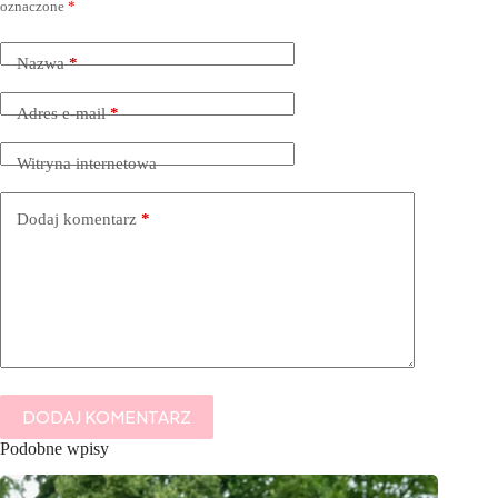
oznaczone
*
Nazwa
*
Adres e-mail
*
Witryna internetowa
Dodaj komentarz
*
DODAJ KOMENTARZ
Podobne wpisy