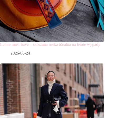
Letnie must-have – skórzana nerka idealna na letnie wypady
2026-06-24