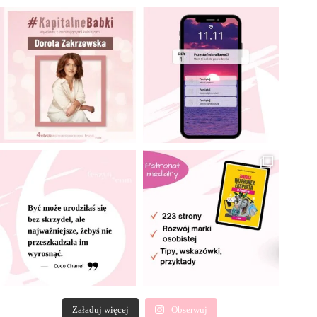
Załaduj więcej
Obserwuj