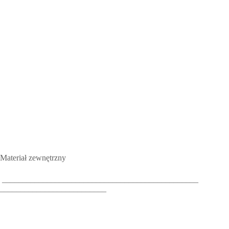
Materiał zewnętrzny
________________________________________________
__________________________