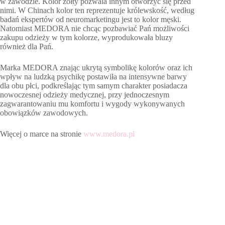
w zawodzie. Kolor żółty pozwala innym otworzyć się przed
nimi. W Chinach kolor ten reprezentuje królewskość, według
badań ekspertów od neuromarketingu jest to kolor męski.
Natomiast MEDORA nie chcąc pozbawiać Pań możliwości
zakupu odzieży w tym kolorze, wyprodukowała bluzy
również dla Pań.
Marka MEDORA znając ukrytą symbolikę kolorów oraz ich
wpływ na ludzką psychikę postawiła na intensywne barwy
dla obu płci, podkreślając tym samym charakter posiadacza
nowoczesnej odzieży medycznej, przy jednoczesnym
zagwarantowaniu mu komfortu i wygody wykonywanych
obowiązków zawodowych.
Więcej o marce na stronie
www.medora.pl