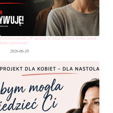
Premiera raportu „W zgodzie ze sobą? Kobiety wobec presji,
hejtu i porównań”
2026-06-29