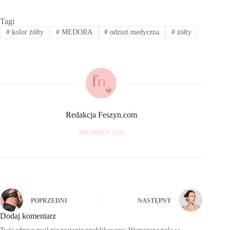
Tagi
#
kolor żółty
#
MEDORA
#
odzież medyczna
#
żółty
Redakcja Feszyn.com
ARTYKUŁY: 6249
POPRZEDNI
NASTĘPNY
Dodaj komentarz
Twój adres e-mail nie zostanie opublikowany.
Wymagane pola są