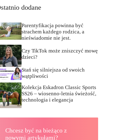
statnio dodane
Parentyfikacja powinna być
strachem każdego rodzica, a
nieświadomie nie jest.
Czy TikTok może zniszczyć mowę
dzieci?
Stań się silniejsza od swoich
wątpliwości
Kolekcja Eskadron Classic Sports
SS26 – wiosenno-letnia świeżość,
technologia i elegancja
Chcesz być na bieżąco z
nowymi artykułami?