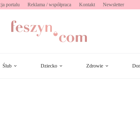
ja portalu
Reklama / współpraca
Kontakt
Newsletter
Ślub
Dziecko
Zdrowie
Do