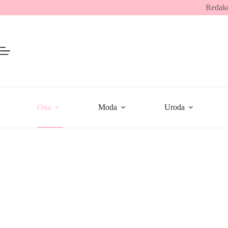
Przejdź
Redakc
do
treści
Ona
Moda
Uroda