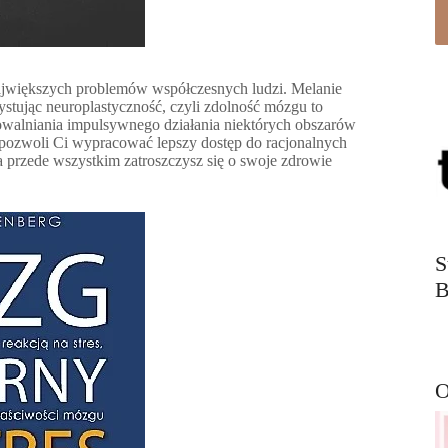
z największych problemów współczesnych ludzi. Melanie
stując neuroplastyczność, czyli zdolność mózgu to
walniania impulsywnego działania niektórych obszarów
 pozwoli Ci wypracować lepszy dostęp do racjonalnych
przede wszystkim zatroszczysz się o swoje zdrowie
S
B
O