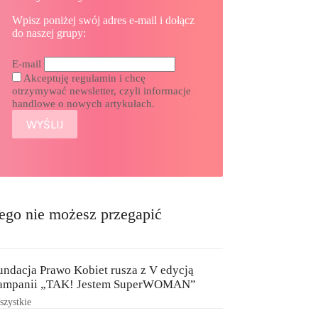
Wpisz poniżej swój adres e-mail i dołącz
do naszej grupy:
E-mail
Akceptuję regulamin i chcę
otrzymywać newsletter, czyli informacje
handlowe o nowych artykułach.
ego nie możesz przegapić
undacja Prawo Kobiet rusza z V edycją
ampanii „TAK! Jestem SuperWOMAN”
zystkie