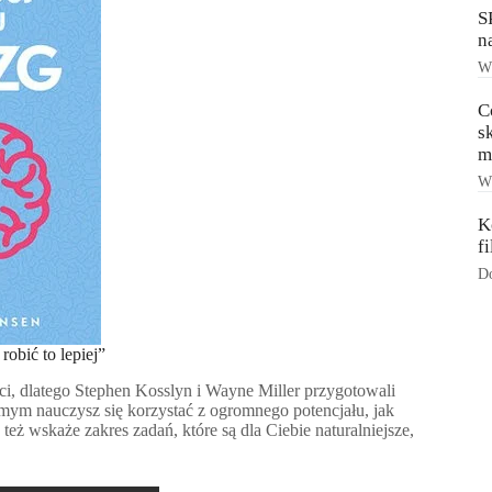
S
n
Ws
C
s
m
Ws
K
f
Do
obić to lepiej”
, dlatego Stephen Kosslyn i Wayne Miller przygotowali
amym nauczysz się korzystać z ogromnego potencjału, jak
eż wskaże zakres zadań, które są dla Ciebie naturalniejsze,