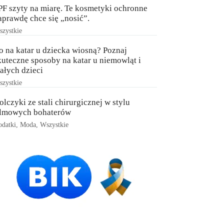
PF szyty na miarę. Te kosmetyki ochronne
aprawdę chce się „nosić”.
zystkie
o na katar u dziecka wiosną? Poznaj
kuteczne sposoby na katar u niemowląt i
ałych dzieci
zystkie
olczyki ze stali chirurgicznej w stylu
ilmowych bohaterów
datki
,
Moda
,
Wszystkie