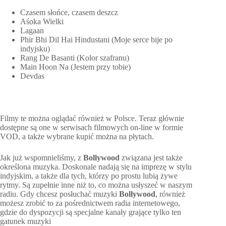
Czasem słońce, czasem deszcz
Aśoka Wielki
Lagaan
Phir Bhi Dil Hai Hindustani (Moje serce bije po
indyjsku)
Rang De Basanti (Kolor szafranu)
Main Hoon Na (Jestem przy tobie)
Devdas
Filmy te można oglądać również w Polsce. Teraz głównie
dostępne są one w serwisach filmowych on-line w formie
VOD, a także wybrane kupić można na płytach.
Jak już wspomnieliśmy, z
Bollywood
związana jest także
określona muzyka. Doskonale nadają się na imprezę w stylu
indyjskim, a także dla tych, którzy po prostu lubią żywe
rytmy. Są zupełnie inne niż to, co można usłyszeć w naszym
radiu. Gdy chcesz posłuchać muzyki
Bollywood
, również
możesz zrobić to za pośrednictwem radia internetowego,
gdzie do dyspozycji są specjalne kanały grające tylko ten
gatunek muzyki