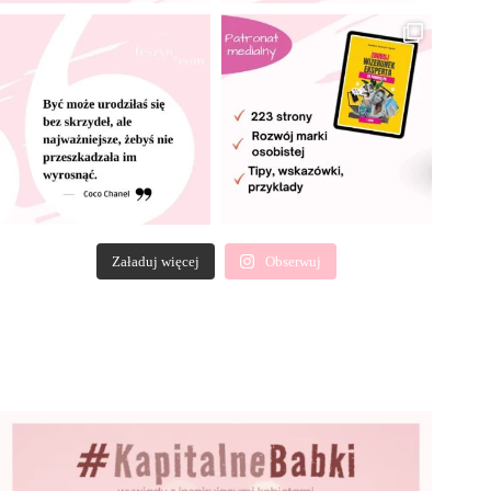
Załaduj więcej
Obserwuj