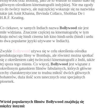
Hollywood oraz Bombaj, jako że to właśnie to miasto stało się
głównym ośrodkiem kinematografii indyjskiej. Nie ma zgody
co do twórcy nazwy, ale najczęściej wskazuje się na nazwiska
takie jak Amit Khanna, Bevinda Collaco, Shobhaa De i
H.R.F. Keating.
Co ciekawe, w samych Indiach nazwa
Bollywood
nie jest
mile widziana. Znacznie częściej na kinematografię w tym
kraju mówi się hindi cinema lub kino hindi-urdu (hindi i urdu
to dwa popularne języki używane w Indiach).
Zwykle
Bollywood
używa się w celu określenia ośrodka
produkującego filmy w Bombaju, ale również można spotkać
się z określeniem całej twórczości kinematografii z Indii, także
tej spoza tego miasta. Co więcej,
Bollywood
jest wiązane z
określonym gatunkiem filmów fabularnych, których główne
cechy charakterystyczne to trudna miłość dwóch głównych
bohaterów, duża ilość scen tanecznych oraz specjalnych
piosenek.
Wśród popularnych filmów Bollywood znajdują się
między innymi: