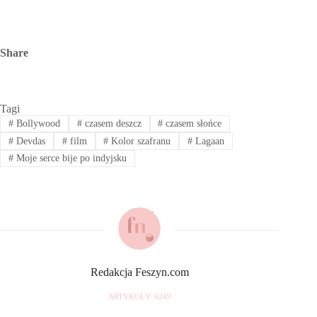
Share
Tagi
#
Bollywood
#
czasem deszcz
#
czasem słońce
#
Devdas
#
film
#
Kolor szafranu
#
Lagaan
#
Moje serce bije po indyjsku
Redakcja Feszyn.com
ARTYKUŁY: 6249