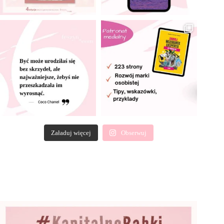
Załaduj więcej
Obserwuj