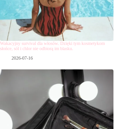
Wakacyjny survival dla włosów. Dzięki tym kosmetykom
słońce, sól i chlor nie odbiorą im blasku.
2026-07-16