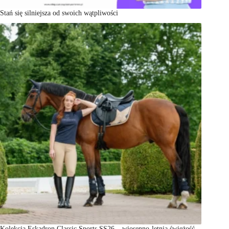
Stań się silniejsza od swoich wątpliwości
Kolekcja Eskadron Classic Sports SS26 – wiosenno-letnia świeżość,