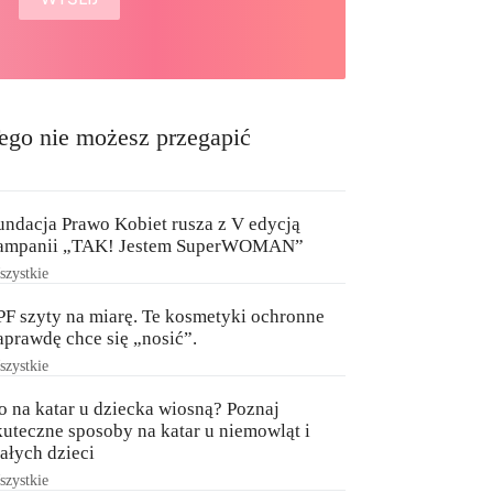
ego nie możesz przegapić
undacja Prawo Kobiet rusza z V edycją
ampanii „TAK! Jestem SuperWOMAN”
zystkie
PF szyty na miarę. Te kosmetyki ochronne
aprawdę chce się „nosić”.
zystkie
o na katar u dziecka wiosną? Poznaj
kuteczne sposoby na katar u niemowląt i
ałych dzieci
zystkie