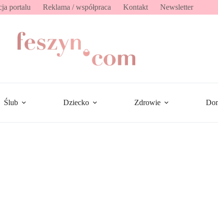
ja portalu
Reklama / współpraca
Kontakt
Newsletter
Ślub
Dziecko
Zdrowie
Do