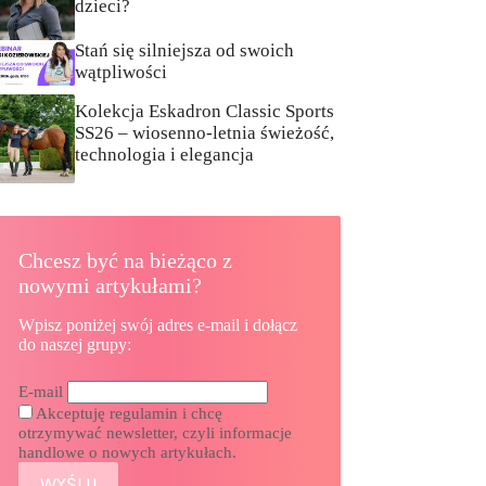
dzieci?
Stań się silniejsza od swoich
wątpliwości
Kolekcja Eskadron Classic Sports
SS26 – wiosenno-letnia świeżość,
technologia i elegancja
Chcesz być na bieżąco z
nowymi artykułami?
Wpisz poniżej swój adres e-mail i dołącz
do naszej grupy:
E-mail
Akceptuję regulamin i chcę
otrzymywać newsletter, czyli informacje
handlowe o nowych artykułach.