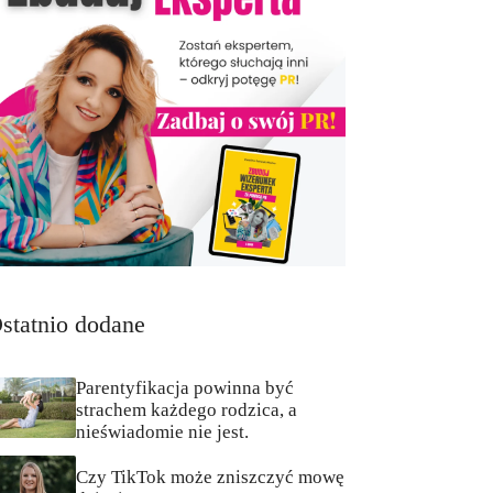
statnio dodane
Parentyfikacja powinna być
strachem każdego rodzica, a
nieświadomie nie jest.
Czy TikTok może zniszczyć mowę