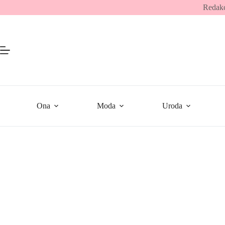
Przejdź
Redakc
do
treści
Ona
Moda
Uroda