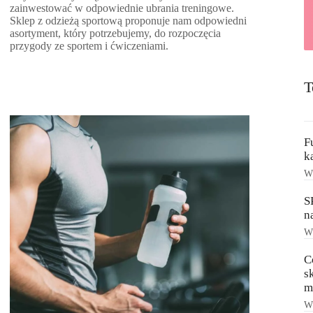
zainwestować w odpowiednie ubrania treningowe.
Sklep z odzieżą sportową proponuje nam odpowiedni
asortyment, który potrzebujemy, do rozpoczęcia
przygody ze sportem i ćwiczeniami.
T
F
k
Ws
S
n
Ws
C
s
m
Ws