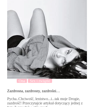
Ona
Sex i związki
Zazdrosna, zazdrosny, zazdrośni…
Pycha..Chciwość, lenistwo...i...tak moje Drogie,
zazdrość! Przeczytajcie artykuł dotyczący jednej z