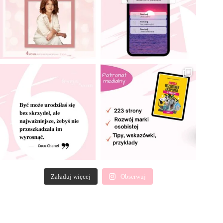
Załaduj więcej
Obserwuj