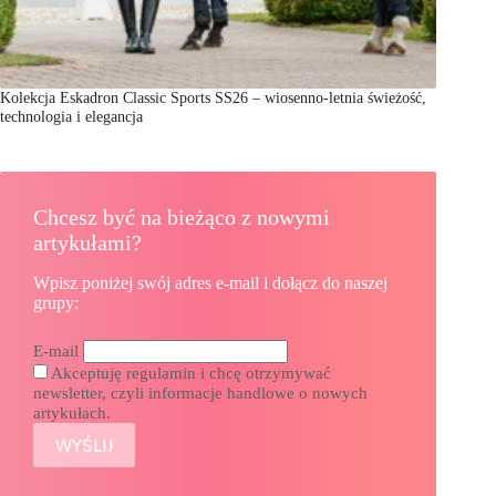
Kolekcja Eskadron Classic Sports SS26 – wiosenno-letnia świeżość,
technologia i elegancja
Chcesz być na bieżąco z nowymi
artykułami?
Wpisz poniżej swój adres e-mail i dołącz do naszej
grupy:
E-mail
Akceptuję regulamin i chcę otrzymywać
newsletter, czyli informacje handlowe o nowych
artykułach.