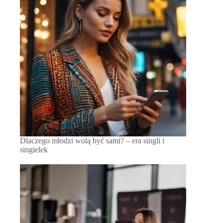
Dlaczego młodzi wolą być sami? – era singli i
singielek