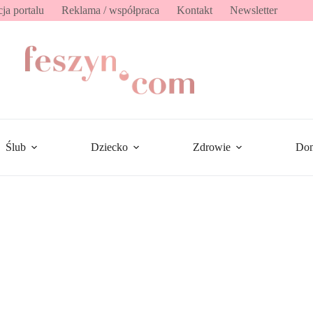
ja portalu
Reklama / współpraca
Kontakt
Newsletter
Ślub
Dziecko
Zdrowie
Do