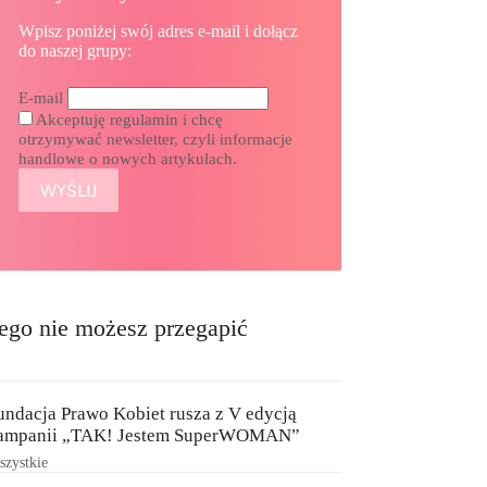
Wpisz poniżej swój adres e-mail i dołącz
do naszej grupy:
E-mail
Akceptuję regulamin i chcę
otrzymywać newsletter, czyli informacje
handlowe o nowych artykułach.
ego nie możesz przegapić
undacja Prawo Kobiet rusza z V edycją
ampanii „TAK! Jestem SuperWOMAN”
zystkie