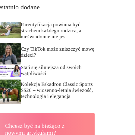
statnio dodane
Parentyfikacja powinna być
strachem każdego rodzica, a
nieświadomie nie jest.
Czy TikTok może zniszczyć mowę
dzieci?
Stań się silniejsza od swoich
wątpliwości
Kolekcja Eskadron Classic Sports
SS26 – wiosenno-letnia świeżość,
technologia i elegancja
Chcesz być na bieżąco z
nowymi artykułami?