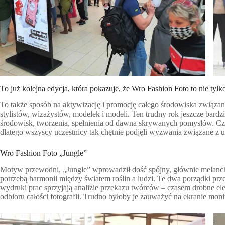
To już kolejna edycja, która pokazuje, że Wro Fashion Foto to nie tylk
To także sposób na aktywizację i promocję całego środowiska związa
stylistów, wizażystów, modelek i modeli. Ten trudny rok jeszcze bardz
środowisk, tworzenia, spełnienia od dawna skrywanych pomysłów. Czas
dlatego wszyscy uczestnicy tak chętnie podjęli wyzwania związane z 
Wro Fashion Foto „Jungle”
Motyw przewodni, „Jungle” wprowadził dość spójny, głównie melancholij
potrzebą harmonii między światem roślin a ludzi. Te dwa porządki prze
wydruki prac sprzyjają analizie przekazu twórców – czasem drobne elem
odbioru całości fotografii. Trudno byłoby je zauważyć na ekranie mo