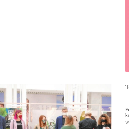
T
F
k
Ws