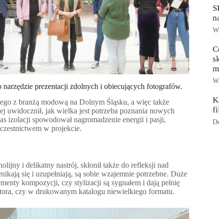
S
n
Ws
C
s
m
Ws
o narzędzie prezentacji zdolnych i obiecujących fotografów.
K
nego z branżą modową na Dolnym Śląsku, a więc także
f
iej uwidocznił, jak wielka jest potrzeba poznania nowych
 izolacji spowodował nagromadzenie energii i pasji,
Do
uczestnictwem w projekcie.
ny i delikatny nastrój, skłonił także do refleksji nad
nikają się i uzupełniają, są sobie wzajemnie potrzebne. Duże
enty kompozycji, czy stylizacji są sygnałem i dają pełnię
nitora, czy w drukowanym katalogu niewielkiego formatu.