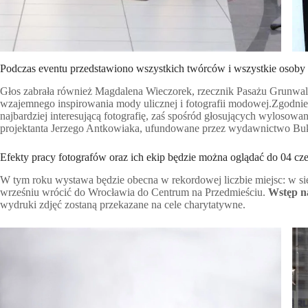
Podczas eventu przedstawiono wszystkich twórców i wszystkie osoby
Głos zabrała również Magdalena Wieczorek, rzecznik Pasażu Grunwaldz
wzajemnego inspirowania mody ulicznej i fotografii modowej.Zgodnie 
najbardziej interesującą fotografię, zaś spośród głosujących wylosowa
projektanta Jerzego Antkowiaka, ufundowane przez wydawnictwo Bu
Efekty pracy fotografów oraz ich ekip będzie można oglądać do 04 
W tym roku wystawa będzie obecna w rekordowej liczbie miejsc: w sie
wrześniu wrócić do Wrocławia do Centrum na Przedmieściu.
Wstęp na
wydruki zdjęć zostaną przekazane na cele charytatywne.