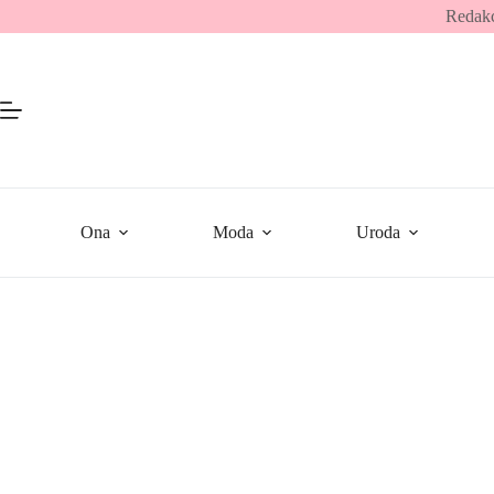
Przejdź
Redakc
do
treści
Ona
Moda
Uroda