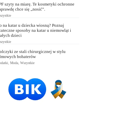
PF szyty na miarę. Te kosmetyki ochronne
aprawdę chce się „nosić”.
zystkie
o na katar u dziecka wiosną? Poznaj
kuteczne sposoby na katar u niemowląt i
ałych dzieci
zystkie
olczyki ze stali chirurgicznej w stylu
ilmowych bohaterów
datki
,
Moda
,
Wszystkie