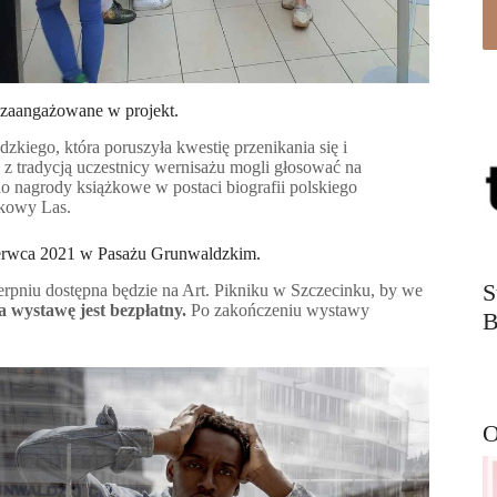
 zaangażowane w projekt.
kiego, która poruszyła kwestię przenikania się i
z tradycją uczestnicy wernisażu mogli głosować na
no nagrody książkowe w postaci biografii polskiego
kowy Las.
czerwca 2021 w Pasażu Grunwaldzkim.
S
rpniu dostępna będzie na Art. Pikniku w Szczecinku, by we
 wystawę jest bezpłatny.
Po zakończeniu wystawy
B
O