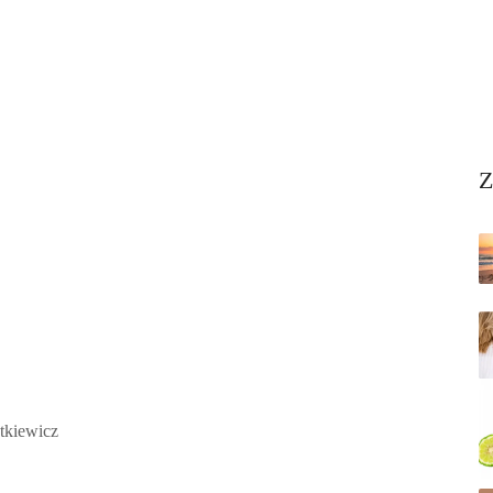
Z
utkiewicz