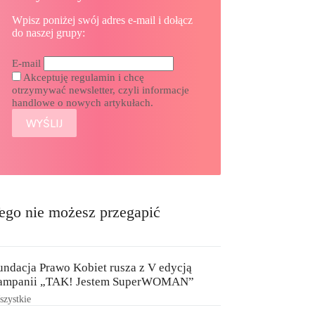
Wpisz poniżej swój adres e-mail i dołącz
do naszej grupy:
E-mail
Akceptuję regulamin i chcę
otrzymywać newsletter, czyli informacje
handlowe o nowych artykułach.
ego nie możesz przegapić
undacja Prawo Kobiet rusza z V edycją
ampanii „TAK! Jestem SuperWOMAN”
zystkie