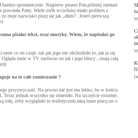
 bardzo spontanicznie. Najpierw pisano Pati,później zamiast
S
ak powstała Patty. Wiele osób wcześniej miało problem z
n
e moje nazwisko piszę się jak „dłuto”. Jesteś pierwszą
Ws
h)
C
sama pisałaś tekst,
oraz
muzykę. Wiem, że napisałaś go
s
m
Ws
 mnie co on czuje, tak jak jego nie obchodziło to, jak ja się
. Ogląda mnie w TV zarówno on jak i jego bliscy , znają całą
K
azji
f
guje na to całe zamieszanie ?
Do
 tego przyzwyczaić. Na pewno nie jest mu lekko, bo w końcu
t. Teraz jednak wszystko się zmieniło. Na szczęście rozumie,
ką rolę, żeby wyglądało to realistycznie,taką mam pracę,on o