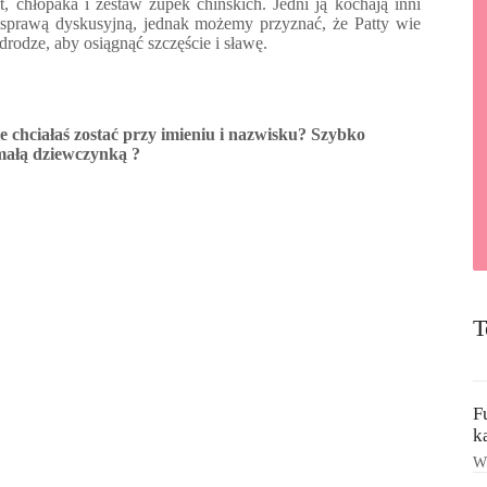
, chłopaka i zestaw zupek chińskich. Jedni ją kochają inni
elu sprawą dyskusyjną, jednak możemy przyznać, że Patty wie
a drodze, aby osiągnąć szczęście i sławę.
 chciałaś zostać przy imieniu i nazwisku? Szybko
 małą dziewczynką ?
T
F
k
Ws