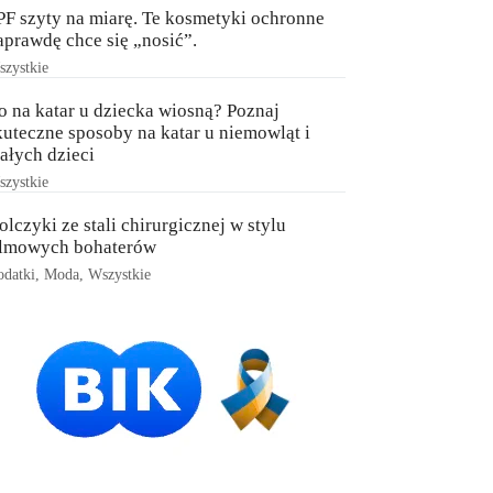
PF szyty na miarę. Te kosmetyki ochronne
aprawdę chce się „nosić”.
zystkie
o na katar u dziecka wiosną? Poznaj
kuteczne sposoby na katar u niemowląt i
ałych dzieci
zystkie
olczyki ze stali chirurgicznej w stylu
ilmowych bohaterów
datki
,
Moda
,
Wszystkie