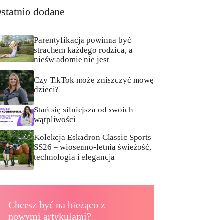
statnio dodane
Parentyfikacja powinna być
strachem każdego rodzica, a
nieświadomie nie jest.
Czy TikTok może zniszczyć mowę
dzieci?
Stań się silniejsza od swoich
wątpliwości
Kolekcja Eskadron Classic Sports
SS26 – wiosenno-letnia świeżość,
technologia i elegancja
Chcesz być na bieżąco z
nowymi artykułami?