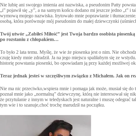
Nie lubię ani swojego imienia ani nazwiska, a pseudonim Patty powstał
„i” pojawił się „y”, a na samym końcu dodano mi jeszcze jedno „t” i t
wymową mojego nazwiska. Irytowało mnie poprawianie i tłumaczenie, ż
osobą, która porównuje mój pseudonim do małej dziewczynki (uśmiec
Twój utwór „Zabiłeś Miłość” jest Twoja bardzo osobista piosenką 
po rozstaniu z chłopakiem…
To było 2 lata temu. Myślę, że wie że piosenka jest o nim. Nie obchodzi
czuję kiedy mnie zdradził. Ja na jego miejscu spaliłabym się ze wstydu
historię powstania piosenki, bo opowiadam ją przy każdej możliwej ok
Teraz jednak jesteś w szczęśliwym związku z Michałem. Jak on rea
Nie ma nic przeciwko,wspiera mnie i pomaga jak może, musiał się do
poznał mnie jako „normalną” dziewczynę, którą nie interesował się nik
że przytulanie z innym w teledyskach jest naturalne i muszę odegrać ta
tym wie i to szanuje,choć trochę marudził na początku.