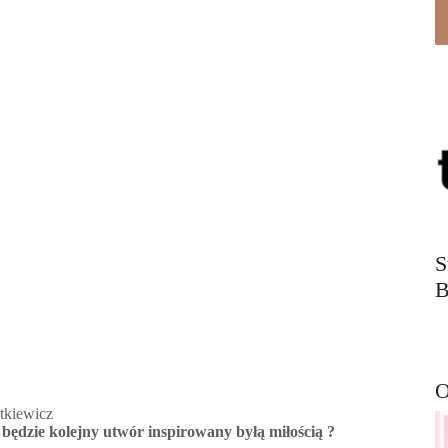
S
B
O
utkiewicz
 będzie kolejny utwór inspirowany byłą miłością ?