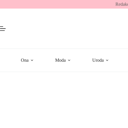
Przejdź
Redakc
do
treści
Ona
Moda
Uroda