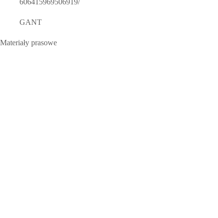
606415969506919/
GANT
Materiały prasowe