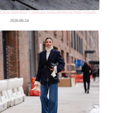
Letnie must-have – skórzana nerka idealna na letnie wypady
2026-06-24