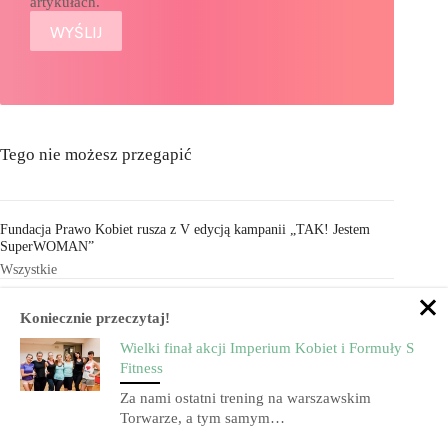
artykułach.
Tego nie możesz przegapić
Fundacja Prawo Kobiet rusza z V edycją kampanii „TAK! Jestem
SuperWOMAN”
Wszystkie
SPF szyty na miarę. Te kosmetyki ochronne naprawdę chce się
Koniecznie przeczytaj!
„nosić”.
Wielki finał akcji Imperium Kobiet i Formuły S
Wszystkie
Fitness
Co na katar u dziecka wiosną? Poznaj skuteczne sposoby na katar u
Za nami ostatni trening na warszawskim
niemowląt i małych dzieci
Torwarze, a tym samym…
Wszystkie