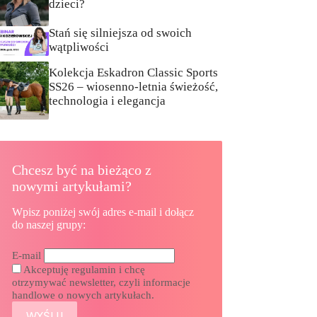
dzieci?
Stań się silniejsza od swoich
wątpliwości
Kolekcja Eskadron Classic Sports
SS26 – wiosenno-letnia świeżość,
technologia i elegancja
Chcesz być na bieżąco z
nowymi artykułami?
Wpisz poniżej swój adres e-mail i dołącz
do naszej grupy:
E-mail
Akceptuję regulamin i chcę
otrzymywać newsletter, czyli informacje
handlowe o nowych artykułach.