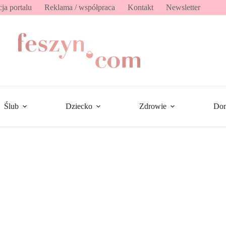
ja portalu
Reklama / współpraca
Kontakt
Newsletter
Ślub
Dziecko
Zdrowie
Do