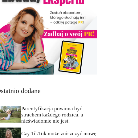
statnio dodane
Parentyfikacja powinna być
strachem każdego rodzica, a
nieświadomie nie jest.
Czy TikTok może zniszczyć mowę