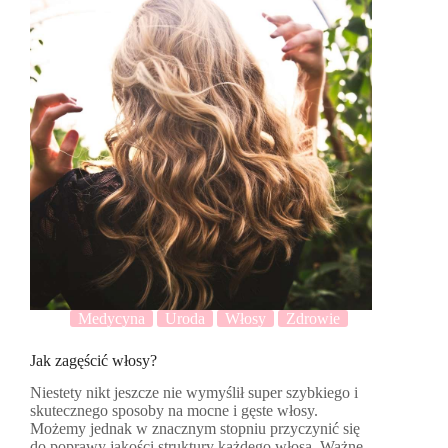
Medycyna
Uroda
Włosy
Zdrowie
Jak zagęścić włosy?
Niestety nikt jeszcze nie wymyślił super szybkiego i
skutecznego sposoby na mocne i gęste włosy.
Możemy jednak w znacznym stopniu przyczynić się
do poprawy jakości struktury każdego włosa. Ważne