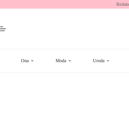
Przejdź
Redakc
do
treści
Ona
Moda
Uroda