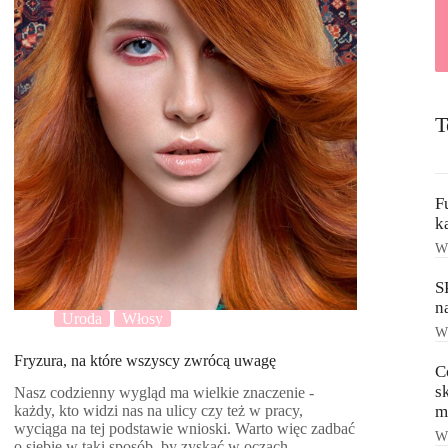
T
F
k
Ws
S
n
Uroda
Włosy
Ws
Fryzura, na które wszyscy zwrócą uwagę
C
s
Nasz codzienny wygląd ma wielkie znaczenie -
m
każdy, kto widzi nas na ulicy czy też w pracy,
wyciąga na tej podstawie wnioski. Warto więc zadbać
Ws
o siebie w taki sposób, by zyskać w oczach