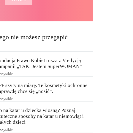
ego nie możesz przegapić
undacja Prawo Kobiet rusza z V edycją
ampanii „TAK! Jestem SuperWOMAN”
zystkie
PF szyty na miarę. Te kosmetyki ochronne
aprawdę chce się „nosić”.
zystkie
o na katar u dziecka wiosną? Poznaj
kuteczne sposoby na katar u niemowląt i
ałych dzieci
zystkie