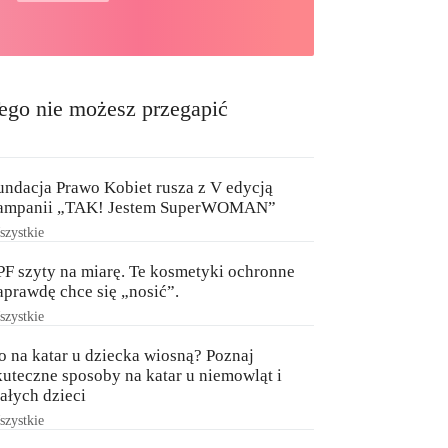
ego nie możesz przegapić
undacja Prawo Kobiet rusza z V edycją
ampanii „TAK! Jestem SuperWOMAN”
zystkie
PF szyty na miarę. Te kosmetyki ochronne
aprawdę chce się „nosić”.
zystkie
o na katar u dziecka wiosną? Poznaj
kuteczne sposoby na katar u niemowląt i
ałych dzieci
zystkie