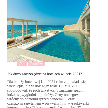
Ona
Podróże
Jak dużo zaoszczędzić na hotelach w lecie 2021?
Dla branży hotelowej lato 2021 roku zapowiada się o
wiele lepiej niż w ubiegłym roku. COVID-19
spowodował, że ruch turystyczny znacznie spadł i
ludzie są wygłodniali podróży. Ceny noclegów
wróciły do poziomu sprzed pandemii. Coraz
częstszym zapytaniem wpisywanym w wyszukiwarki
internetowe jest “jak zaoszczędzić na hotelach?”.