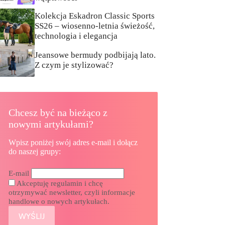
Kolekcja Eskadron Classic Sports
SS26 – wiosenno-letnia świeżość,
technologia i elegancja
Jeansowe bermudy podbijają lato.
Z czym je stylizować?
Chcesz być na bieżąco z
nowymi artykułami?
Wpisz poniżej swój adres e-mail i dołącz
do naszej grupy:
E-mail
Akceptuję regulamin i chcę
otrzymywać newsletter, czyli informacje
handlowe o nowych artykułach.