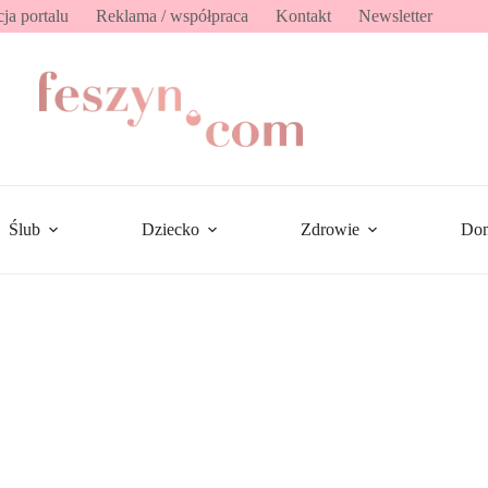
ja portalu
Reklama / współpraca
Kontakt
Newsletter
Ślub
Dziecko
Zdrowie
Do