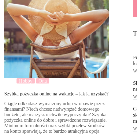
T
F
k
Ws
Hobby
Ona
S
n
Szybka pożyczka online na wakacje – jak ją uzyskać?
Ws
Ciągle odkładasz wymarzony urlop w obawie przez
C
finansami? Niech chcesz nadwyrężać domowego
s
budżetu, ale marzysz o chwile wypoczynku? Szybka
pożyczka online do dobre i sprawdzone rozwiązanie.
m
Minimum formalności oraz szybki przelew środków
Ws
na konto sprawiają, że to bardzo atrakcyjna opcja.