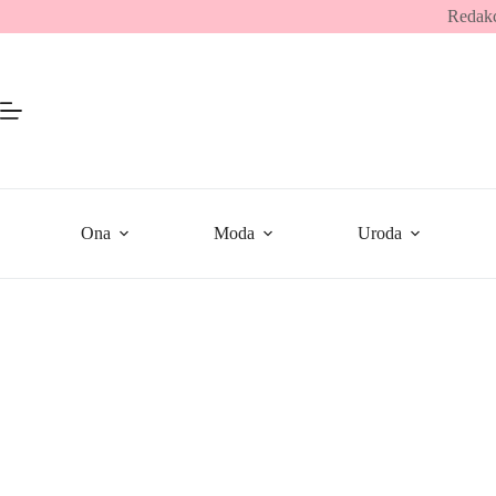
Przejdź
Redakc
do
treści
Ona
Moda
Uroda