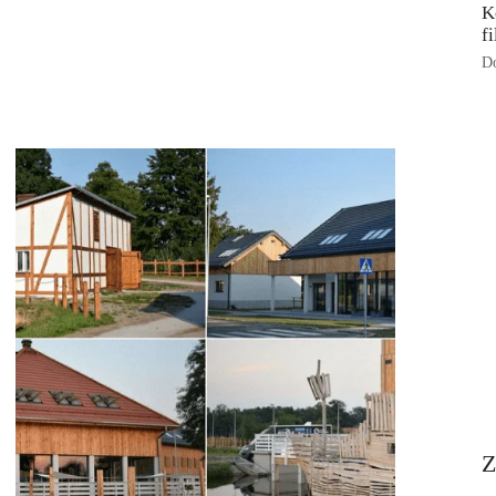
K
f
Do
Z