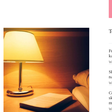
T
F
k
Ws
S
n
Ws
C
s
m
Ws