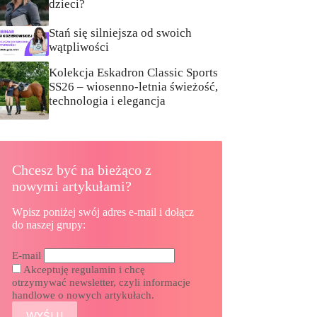
dzieci?
Stań się silniejsza od swoich
wątpliwości
Kolekcja Eskadron Classic Sports
SS26 – wiosenno-letnia świeżość,
technologia i elegancja
Chcesz być na bieżąco z
nowymi artykułami?
Wpisz poniżej swój adres e-mail i dołącz
do naszej grupy:
E-mail
Akceptuję regulamin i chcę
otrzymywać newsletter, czyli informacje
handlowe o nowych artykułach.