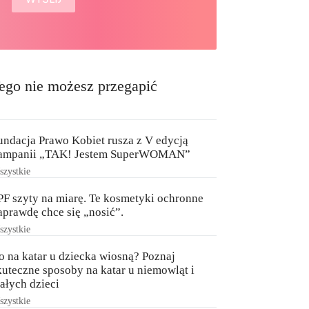
ego nie możesz przegapić
undacja Prawo Kobiet rusza z V edycją
ampanii „TAK! Jestem SuperWOMAN”
zystkie
PF szyty na miarę. Te kosmetyki ochronne
aprawdę chce się „nosić”.
zystkie
o na katar u dziecka wiosną? Poznaj
kuteczne sposoby na katar u niemowląt i
ałych dzieci
zystkie