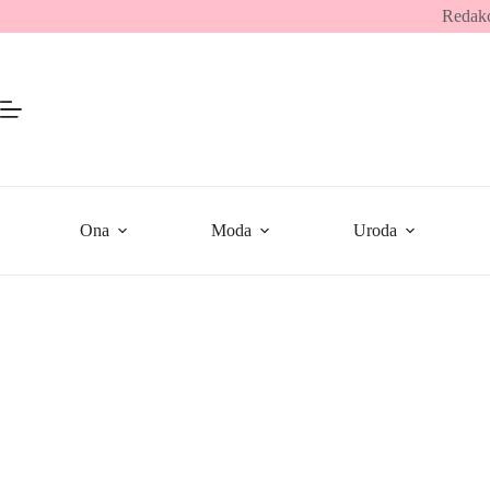
Przejdź
Redakc
do
treści
Ona
Moda
Uroda