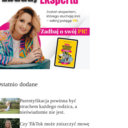
statnio dodane
Parentyfikacja powinna być
strachem każdego rodzica, a
nieświadomie nie jest.
Czy TikTok może zniszczyć mowę