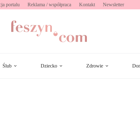
ja portalu
Reklama / współpraca
Kontakt
Newsletter
Ślub
Dziecko
Zdrowie
Do